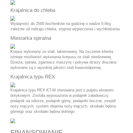
Krajalnica do chleba
Wydajność do 2500 bochenków na godzinę o wadze 0,6kg
zależnie od rodzaju chleba, stopnia wypieczenia i wychłodzenia
Miesiarka spiralna
Korpus wykonany ze stali, lakierowany. Na życzenie klienta
istnieje możliwość wykonania korpusu ze stali nierdzewnej.
Dzieża, spirala, zgarniacz maszyny i pokywa dzieży druciana
wykonane są z wysokiej jakości stali kwasoodpornej
Krajalnica typu REX
Krajalnica typu REX KT-W sterowana jest z pulpitu ekranem
dotykowym. Została wyposażona w podajnik załadowczy,
podajnik na odiorze, podajnik górny, podajniki boczne, zespół
noży tnących, system olejenia noży tnących, skrobaki bębna
górnego oraz skrobaki bębna dolnego
FINANSOWANIE