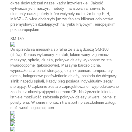
okres doświadczeń naszej kadry inżynierskiej. Jakość
wytwarzanych maszyn, metody finansowania, serwis to
elementy naszej oferty które wpłynęły na to, że firmę F. H,
MASZ - Gliwice obdarzyło już zaufaniem kilkuset odbiorców
przemysłowych działających na rynku krajowym, europejskim i
pozaeuropejskim.
SM-180
Do sprzedania miesiarka spiralna ze stałą dzieżą SM-180
(litrów). Korpus wykonany ze stali, lakierowany. Zgarniacz
maszyny, spirala, dzieża, pokrywa dzieży wykonane ze stali
kwasoodpornej (jakościowej), Maszyna bardzo cicha,
wyposażona w panel sterujący, czujnik pomiaru temperatury
ciasta, halogenowe podświetlanie dzieży, posiada dwubiegowy
silnik napędu spirali, każdy bieg posiada indywidualny zegar
sterujący. Urządzenie zostało zaprojektowane i wyprodukowane
zgodnie z obowiązującymi normam CE. Na życzenie klienta
istnieje możliwość założenia pokrywy dzieży w wersji pełnej z
polistyrenu. W cenie montaż i transport i przeszkolenie załogi,
możliwość negocjacji cen.