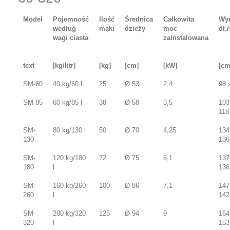
Model
Pojemność
Ilość
Średnica
Całkowita
Wy
według
mąki
dzieży
moc
dł.
wagi ciasta
zainstalowana
text
[kg/litr]
[kg]
[cm]
[kW]
[cm
SM-60
40 kg/60 l
25
Ø 53
2,4
98 
SM-85
60 kg/85 l
38
Ø 58
3,5
103
118
SM-
80 kg/130 l
50
Ø 70
4,25
134
130
136
SM-
120 kg/180
72
Ø 75
6,1
137
180
l
136
SM-
160 kg/260
100
Ø 86
7,1
147
260
l
142
SM-
200 kg/320
125
Ø 94
9
164
320
l
153