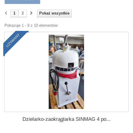
1
2
Pokaż wszystkie
Pokazuje 1 - 9 z 10 elementów
UŻYWANY
NOWY
Dzielarko-zaokrąglarka SINMAG 4 po...