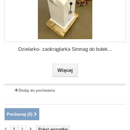
Dzielarko- zaokrąglarka Sinmag do bułek...
Więcej
Dodaj do porówania
Porównaj (
0
)
1
2
Pokaż wszystkie