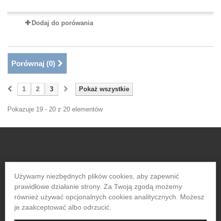
Dodaj do porówania
Porównaj (
0
)
1
2
3
Pokaż wszystkie
Pokazuje 19 - 20 z 20 elementów
Używamy niezbędnych plików cookies, aby zapewnić
prawidłowe działanie strony. Za Twoją zgodą możemy
© 2017 - MASZ Malinowski.
również używać opcjonalnych cookies analitycznych. Możesz
Wszelkie prawa
je zaakceptować albo odrzucić.
zastrzeżone, made by